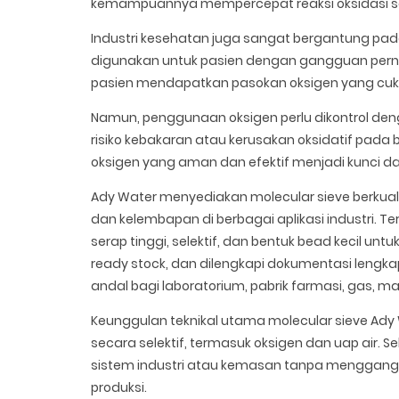
kemampuannya mempercepat reaksi oksidasi se
Industri kesehatan juga sangat bergantung pada 
digunakan untuk pasien dengan gangguan perna
pasien mendapatkan pasokan oksigen yang cukup
Namun, penggunaan oksigen perlu dikontrol den
risiko kebakaran atau kerusakan oksidatif pada 
oksigen yang aman dan efektif menjadi kunci d
Ady Water menyediakan molecular sieve berkual
dan kelembapan di berbagai aplikasi industri. Ter
serap tinggi, selektif, dan bentuk bead kecil un
ready stock, dan dilengkapi dokumentasi lengk
andal bagi laboratorium, pabrik farmasi, gas, ma
Keunggulan teknikal utama molecular sieve A
secara selektif, termasuk oksigen dan uap air. S
sistem industri atau kemasan tanpa mengganggu
produksi.