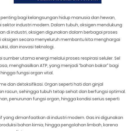
a penting bagi kelangsungan hidup manusia dan hewan,
ai sektor industri modern. Dalam tubuh, oksigen mendukung
kan di industri, oksigen digunakan dalam berbagai proses
si oksigen secara menyeluruh membantu kita menghargai
ksi, dan inovasi teknologi.
sumber utama energi melalui proses respirasi seluler. Sel
sa, menghasilkan ATP, yang menjadi “bahan bakar” bagi
 hingga fungsi organ vital.
 dan detoksifikasi. Organ seperti hati dan ginjal
n racun, sehingga tubuh tetap sehat dan berfungsi optimal.
, penurunan fungsi organ, hingga kondisi serius seperti
aktif yang dimanfaatkan di industri modern. Gas ini digunakan
roduksi bahan kimia, hingga pengolahan limbah, karena