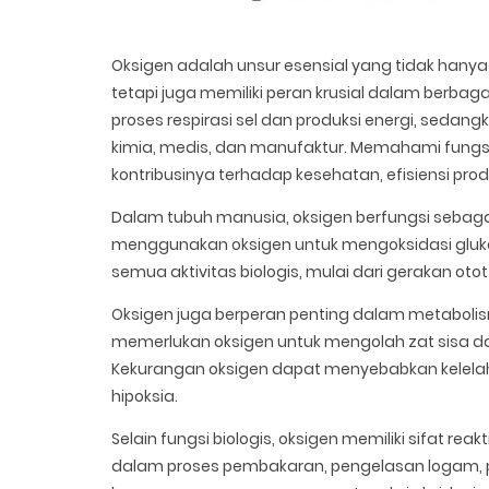
Oksigen adalah unsur esensial yang tidak hany
tetapi juga memiliki peran krusial dalam berbag
proses respirasi sel dan produksi energi, sedang
kimia, medis, dan manufaktur. Memahami fung
kontribusinya terhadap kesehatan, efisiensi produ
Dalam tubuh manusia, oksigen berfungsi sebagai 
menggunakan oksigen untuk mengoksidasi gluko
semua aktivitas biologis, mulai dari gerakan otot
Oksigen juga berperan penting dalam metabolisme
memerlukan oksigen untuk mengolah zat sisa da
Kekurangan oksigen dapat menyebabkan kelelahan
hipoksia.
Selain fungsi biologis, oksigen memiliki sifat re
dalam proses pembakaran, pengelasan logam, p