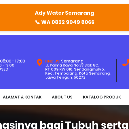
Ady Water Semarang
📞
WA 0822 9949 8066
08:00 - 17:00
Semarang
FIND US:
 - 13:00
Jl. Palma Raya No.33 Blok 8C,
OSED
RT 009 RW 016, Sendangmulyo,
Kec. Tembalang, Kota Semarang,
Jawa Tengah, 50272
ALAMAT & KONTAK
ABOUT US
KATALOG PRODUK
gsinya bagi Tubuh serta