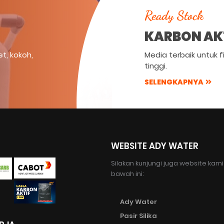
Ready Stock
KARBON AK
et, kokoh,
Media terbaik untuk fi
tinggi.
SELENGKAPNYA
WEBSITE ADY WATER
Silakan kunjungi juga website kami
bawah ini:
Ady Water
Pasir Silika