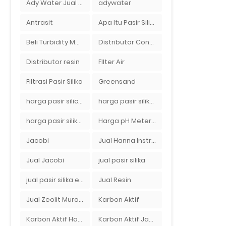
Ady Water Jual pH Meter Murah Bandung
adywater
Antrasit
Apa Itu Pasir Silika?
Beli Turbidity Meter Di Ady Water
Distributor Conductivity Meter Di Surabaya
Distributor resin
FIlter Air
Filtrasi Pasir Silika
Greensand
harga pasir silica per ton per kg
harga pasir silika per ton per kg
harga pasir silika putih
Harga pH Meter Horiba LAQUAact PH110 Di Surabaya
Jacobi
Jual Hanna Instruments HI9124 dan HI9126 Di Balikpapan
Jual Jacobi
jual pasir silika
jual pasir silika eceran
Jual Resin
Jual Zeolit Murah Di Bandung Timur
Karbon Aktif
Karbon Aktif Haycarb
Karbon Aktif Jacobi