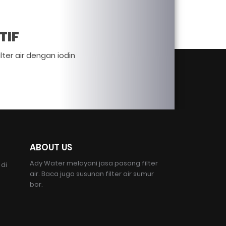
TIF
lter air dengan iodin
ABOUT US
Ady Water melayani jasa pasang filter
 di
air. Baca juga susunan filter air sumur
bor.