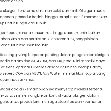
cara efisien.
oksigen, terutama di rumah sakit dan klinik. Oksigen medis
pasan, prosedur bedah, hingga terapi intensif, memastikan
 untuk fungsi vital tubuh.
gan tepat, karena konsentrasi tinggi dapat menimbulkan
bahan kimia dan peralatan. Oleh karena itu, pengelolaan
alam tubuh maupun industri.
itas tinggi yang berperan penting dalam pengelolaan oksigen
sedia dalam tipe 3A, 4A, 5A, dan 13X, produk ini memiliki daya
tuk efisiensi optimal. Dikemas dalam drum besi kedap udara,
ap seperti COA dan MSDS, Ady Water memastikan suplai yang
upun industri kimia.
dy Water adalah kemampuannya menyerap molekul tertentu
elektivitas ini memungkinkan kontrol kadar oksigen dalam
 kualitas produk lain, menjaga stabilitas dan keamanan