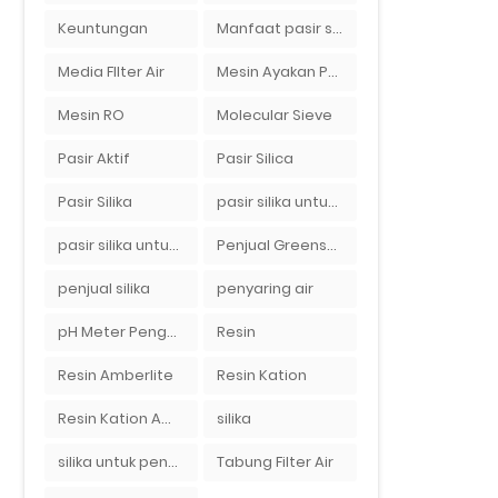
Keuntungan
Manfaat pasir silika bagi kehidupan
Media FIlter Air
Mesin Ayakan Pasir Silika
Mesin RO
Molecular Sieve
Pasir Aktif
Pasir Silica
Pasir Silika
pasir silika untuk boiler
pasir silika untuk filter air
Penjual Greensand Plus
penjual silika
penyaring air
pH Meter Pengukur pH Tanah Ionix pH 10
Resin
Resin Amberlite
Resin Kation
Resin Kation Amberlite
silika
silika untuk penyaring air
Tabung Filter Air