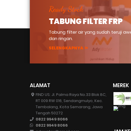
Ready Stock
TABUNG FILTER FRP
Tabung filter air yang sudah teruji aw
dan ringan.
SELENGKAPNYA
ALAMAT
MEREK
FIND US: Jl. Palma Raya No.33 Blok 8C,
RT 009 RW 016, Sendangmulyo, Kec.
Tembalang, Kota Semarang, Jawa
Tengah 50272
0822 9949 8066
0822 9949 8066