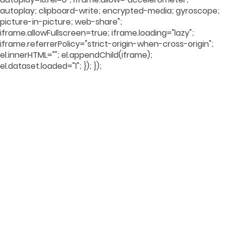
autoplay; clipboard-write; encrypted-media; gyroscope;
picture-in-picture; web-share";
iframe.allowFullscreen=true; iframe.loading="lazy";
iframe.referrerPolicy="strict-origin-when-cross-origin";
el.innerHTML=""; el.appendChild(iframe);
el.dataset.loaded="1"; }); });