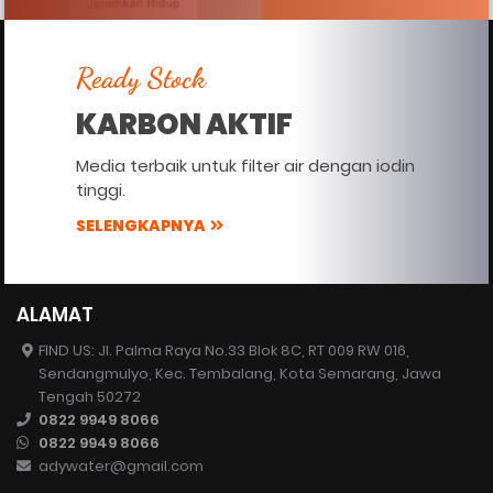
Ready Stock
KARBON AKTIF
Media terbaik untuk filter air dengan iodin
tinggi.
SELENGKAPNYA
ALAMAT
FIND US: Jl. Palma Raya No.33 Blok 8C, RT 009 RW 016,
Sendangmulyo, Kec. Tembalang, Kota Semarang, Jawa
Tengah 50272
0822 9949 8066
0822 9949 8066
adywater@gmail.com