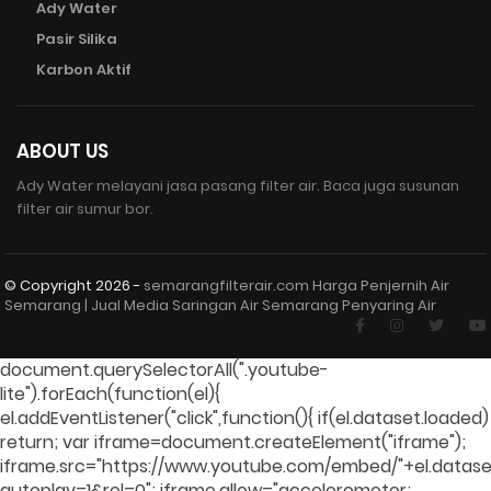
Ady Water
Pasir Silika
Karbon Aktif
ABOUT US
Ady Water melayani jasa pasang filter air. Baca juga susunan
filter air sumur bor.
© Copyright
2026 -
semarangfilterair.com Harga Penjernih Air
Semarang | Jual Media Saringan Air Semarang Penyaring Air
document.querySelectorAll(".youtube-
lite").forEach(function(el){
el.addEventListener("click",function(){ if(el.dataset.loaded)
return; var iframe=document.createElement("iframe");
iframe.src="https://www.youtube.com/embed/"+el.dataset
autoplay=1&rel=0"; iframe.allow="accelerometer;