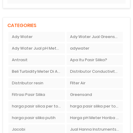
CATEGORIES
Ady Water
Ady Water Jual Greensand plus
Ady Water Jual pH Meter Murah Bandung
adywater
Antrasit
Apa Itu Pasir Silika?
Beli Turbidity Meter Di Ady Water
Distributor Conductivity Meter Di Surabaya
Distributor resin
FIlter Air
Filtrasi Pasir Silika
Greensand
harga pasir silica per ton per kg
harga pasir silika per ton per kg
harga pasir silika putih
Harga pH Meter Horiba LAQUAact PH110 Di Surabaya
Jacobi
Jual Hanna Instruments HI9124 dan HI9126 Di Balikpapan