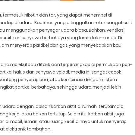
 termasuk nikotin dan tar, yang dapat menempel di
ap di udara. Bau khas yang ditinggalkan rokok sangat sulit
u menggunakan penyegar udara biasa. Bahkan, ventilasi
ersihkan senyawa berbahaya yang larut dalam asap. Di
 dalam menyerap partikel dan gas yang menyebabkan bau
 mana molekul bau ditarik dan terperangkap di permukaan pori-
 partikel halus dan senyawa volatil, media ini sangat cocok
, kantong penyerap bau, atau kombinasi dengan sistem
ngikat partikel berbahaya, sehingga udara menjadi lebih
udara dengan lapisan karbon aktif di rumah, terutama di
 kerja, atau balkon tertutup. Selain itu, karbon aktif juga
n di mobil, lemari, atau ruang kecil lainnya untuk menyerap
kat elektronik tambahan.