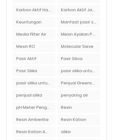
Karbon Aktif Haycarb
Karbon Aktif Jacobi
Keuntungan
Manfaat pasir silika bagi kehidupan
Media FIlter Air
Mesin Ayakan Pasir Silika
Mesin RO
Molecular Sieve
Pasir Aktif
Pasir Silica
Pasir Silika
pasir silika untuk boiler
pasir silika untuk filter air
Penjual Greensand Plus
penjual silika
penyaring air
pH Meter Pengukur pH Tanah Ionix pH 10
Resin
Resin Amberlite
Resin Kation
Resin Kation Amberlite
silika