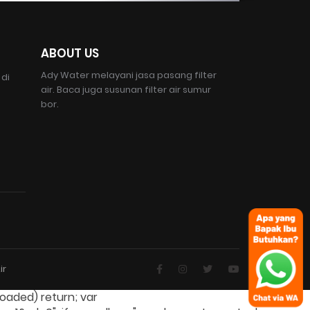
ABOUT US
Ady Water melayani jasa pasang filter
 di
air. Baca juga susunan filter air sumur
bor.
ir
loaded) return; var