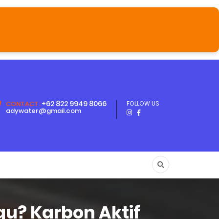
+62 822 9949 8066
CONTACT:
FOLLOW US
adywater@gmail.com
u? Karbon Aktif