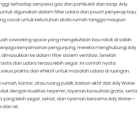
nggi terhadap senyawa gas dan partikulat dari asap. Ady
 untuk digunakan dalam filter udara dan pouch penyerap bau,
yang cocok untuk kebutuhan skala rumah tangga maupun
buah coworking space yang mengeluhkan bau rokok di salah
k menjaga kenyamanan pengunjung, mereka menghubungi Ady
imasukkan ke dalam filter sistem ventilasi. Setelah
astis dan udara terasa lebih segar. Ini contoh nyata
olusi praktis dan efektif untuk masalah udara di ruangan.
rumah, kantor, atau ruang publik, karbon aktif dari Ady Water
uk dengan kualitas terjamin, layanan konsultasi gratis, serta
ra yang lebih segar, sehat, dan nyaman bersama Ady Water—
 dan air.