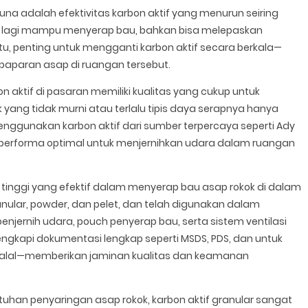
a adalah efektivitas karbon aktif yang menurun seiring
dak lagi mampu menyerap bau, bahkan bisa melepaskan
tu, penting untuk mengganti karbon aktif secara berkala—
 paparan asap di ruangan tersebut.
n aktif di pasaran memiliki kualitas yang cukup untuk
 yang tidak murni atau terlalu tipis daya serapnya hanya
enggunakan karbon aktif dari sumber terpercaya seperti Ady
rforma optimal untuk menjernihkan udara dalam ruangan
 tinggi yang efektif dalam menyerap bau asap rokok di dalam
nular, powder, dan pelet, dan telah digunakan dalam
 penjernih udara, pouch penyerap bau, serta sistem ventilasi
ilengkapi dokumentasi lengkap seperti MSDS, PDS, dan untuk
at halal—memberikan jaminan kualitas dan keamanan
utuhan penyaringan asap rokok, karbon aktif granular sangat