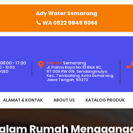
Ady Water Semarang
📞
WA 0822 9949 8066
08:00 - 17:00
Semarang
FIND US:
 - 13:00
Jl. Palma Raya No.33 Blok 8C,
OSED
RT 009 RW 016, Sendangmulyo,
Kec. Tembalang, Kota Semarang,
Jawa Tengah, 50272
ALAMAT & KONTAK
ABOUT US
KATALOG PRODUK
Dalam Rumah Menggangg