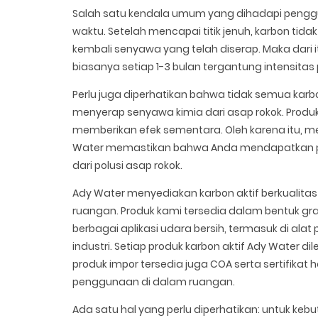
Salah satu kendala umum yang dihadapi penggun
waktu. Setelah mencapai titik jenuh, karbon ti
kembali senyawa yang telah diserap. Maka dari i
biasanya setiap 1-3 bulan tergantung intensitas
Perlu juga diperhatikan bahwa tidak semua karbo
menyerap senyawa kimia dari asap rokok. Produk
memberikan efek sementara. Oleh karena itu, m
Water memastikan bahwa Anda mendapatkan pe
dari polusi asap rokok.
Ady Water menyediakan karbon aktif berkualitas
ruangan. Produk kami tersedia dalam bentuk gra
berbagai aplikasi udara bersih, termasuk di alat
industri. Setiap produk karbon aktif Ady Water d
produk impor tersedia juga COA serta sertifik
penggunaan di dalam ruangan.
Ada satu hal yang perlu diperhatikan: untuk keb