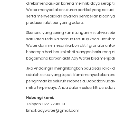
direkomendasikan karena memiliki daya serap ti
Water menyediakan ukuran partikel yang sesuai
serta menyediakan layanan pembelian kiloan 
produsen alat penyaring udara.
Skenario yang sering kami tangani misalnya se
satu area terbuka namun tertutup kaca. Untu
Water dan memesan karbon aktif granular untuk d
beberapa hari, bau rokok di ruangan berkurang dr
bagaimana karbon aktif Ady Water bisa menjadi s
Jika Anda ingin menghilangkan bau asap rokok di 
adalah solusi yang tepat. Kami menyediakan prod
pengiriman ke seluruh Indonesia. Dapatkan uda
mitra terpercaya Anda dalam solusi filtrasi udara
Hubungi kami:
Telepon: 022-7238019
Email: adywater@gmail.com