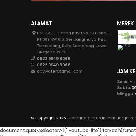
ALAMAT
MEREK
FIND US: Jl. Palma Raya No.33 Blok 8C,
RT 009 RW 016, Sendangmulyo, Kec.
Tembalang, Kota Semarang, Jawa
Tengah 50272
0822 9949 8066
0822 9949 8066
JAM KE
adywater@gmail.com
Senin – 
Sabtu:
09
Minggu:
© Copyright
2026 -
semarangfilterair.com Harga Penj
document.querySelectorAll(".youtube-lite").forEach(function