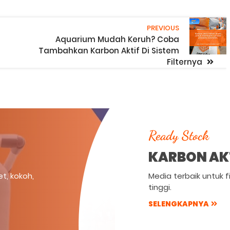
PREVIOUS
Aquarium Mudah Keruh? Coba
Tambahkan Karbon Aktif Di Sistem
Filternya
Ready Stock
KARBON AK
et, kokoh,
Media terbaik untuk fi
tinggi.
SELENGKAPNYA