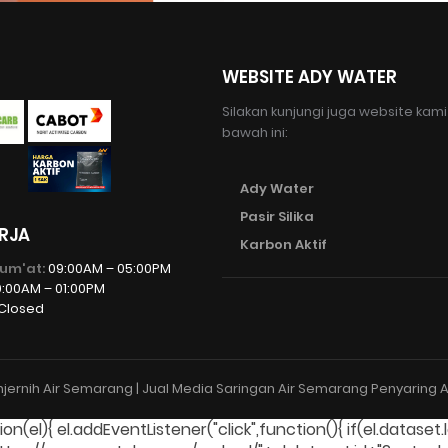
WEBSITE ADY WATER
Silakan kunjungi juga website kami
bawah ini:
Ady Water
Pasir Silika
RJA
Karbon Aktif
Jum'at:
09:00AM – 05:00PM
:00AM – 01:00PM
Closed
ernih Air Semarang | Jual Media Saringan Air Semarang Penyaring A
(el){ el.addEventListener("click",function(){ if(el.dataset.