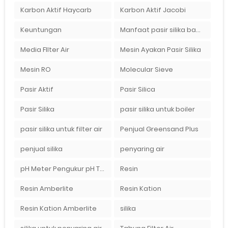
Karbon Aktif Haycarb
Karbon Aktif Jacobi
Keuntungan
Manfaat pasir silika bagi kehidupan
Media FIlter Air
Mesin Ayakan Pasir Silika
Mesin RO
Molecular Sieve
Pasir Aktif
Pasir Silica
Pasir Silika
pasir silika untuk boiler
pasir silika untuk filter air
Penjual Greensand Plus
penjual silika
penyaring air
pH Meter Pengukur pH Tanah Ionix pH 10
Resin
Resin Amberlite
Resin Kation
Resin Kation Amberlite
silika