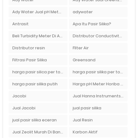
Ady Water Jual pH Meter Murah Bandung
adywater
Antrasit
Apa Itu Pasir Silika?
Beli Turbidity Meter Di Ady Water
Distributor Conductivity Meter Di Surabaya
Distributor resin
FIlter Air
Filtrasi Pasir Silika
Greensand
harga pasir silica per ton per kg
harga pasir silika per ton per kg
harga pasir silika putih
Harga pH Meter Horiba LAQUAact PH110 Di Surabaya
Jacobi
Jual Hanna Instruments HI9124 dan HI9126 Di Balikpapan
Jual Jacobi
jual pasir silika
jual pasir silika eceran
Jual Resin
Jual Zeolit Murah Di Bandung Timur
Karbon Aktif