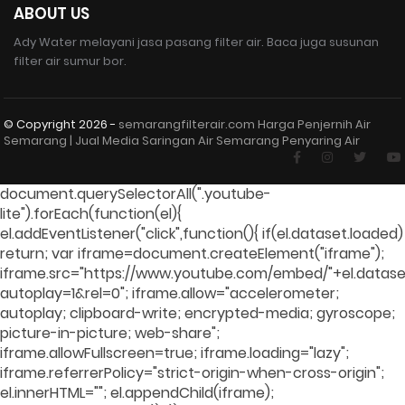
ABOUT US
Ady Water melayani jasa pasang filter air. Baca juga susunan
filter air sumur bor.
© Copyright
2026 -
semarangfilterair.com Harga Penjernih Air
Semarang | Jual Media Saringan Air Semarang Penyaring Air
document.querySelectorAll(".youtube-
lite").forEach(function(el){
el.addEventListener("click",function(){ if(el.dataset.loaded)
return; var iframe=document.createElement("iframe");
iframe.src="https://www.youtube.com/embed/"+el.dataset
autoplay=1&rel=0"; iframe.allow="accelerometer;
autoplay; clipboard-write; encrypted-media; gyroscope;
picture-in-picture; web-share";
iframe.allowFullscreen=true; iframe.loading="lazy";
iframe.referrerPolicy="strict-origin-when-cross-origin";
el.innerHTML=""; el.appendChild(iframe);