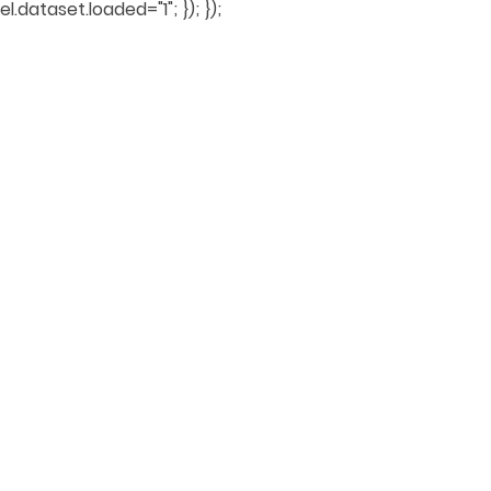
el.dataset.loaded="1"; }); });