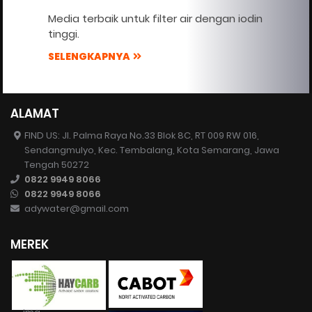
Media terbaik untuk filter air dengan iodin
tinggi.
SELENGKAPNYA
ALAMAT
FIND US: Jl. Palma Raya No.33 Blok 8C, RT 009 RW 016,
Sendangmulyo, Kec. Tembalang, Kota Semarang, Jawa
Tengah 50272
0822 9949 8066
0822 9949 8066
adywater@gmail.com
MEREK