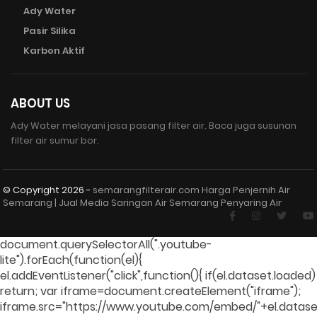
Ady Water
Pasir Silika
Karbon Aktif
ABOUT US
Ady Water melayani jasa pasang filter air. Baca juga susunan
filter air sumur bor.
© Copyright
2026 -
semarangfilterair.com Harga Penjernih Air
Semarang | Jual Media Saringan Air Semarang Penyaring Air
document.querySelectorAll(".youtube-
lite").forEach(function(el){
el.addEventListener("click",function(){ if(el.dataset.loaded)
return; var iframe=document.createElement("iframe");
iframe.src="https://www.youtube.com/embed/"+el.dataset