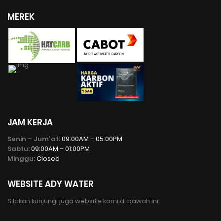
MEREK
JAM KERJA
Senin – Jum'at:
09:00AM – 05:00PM
Sabtu:
09:00AM – 01:00PM
Minggu:
Closed
WEBSITE ADY WATER
Silakan kunjungi juga website kami di bawah ini: