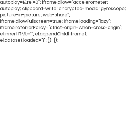
autoplay=1&rel=0"; iframe.allow="accelerometer;
autoplay; clipboard-write; encrypted-media; gyroscope;
picture-in-picture; web-share";
iframe.allowFullscreen=true; iframe.loading="lazy";
iframe.referrerPolicy="strict-origin-when-cross-origin";
el.innerHTML=""; el.appendChild(iframe);
el.dataset.loaded="1"; }); });