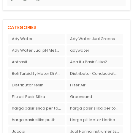
CATEGORIES
Ady Water
Ady Water Jual Greensand plus
Ady Water Jual pH Meter Murah Bandung
adywater
Antrasit
Apa Itu Pasir Silika?
Beli Turbidity Meter Di Ady Water
Distributor Conductivity Meter Di Surabaya
Distributor resin
FIlter Air
Filtrasi Pasir Silika
Greensand
harga pasir silica per ton per kg
harga pasir silika per ton per kg
harga pasir silika putih
Harga pH Meter Horiba LAQUAact PH110 Di Surabaya
Jacobi
Jual Hanna Instruments HI9124 dan HI9126 Di Balikpapan