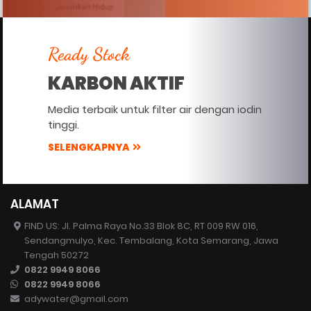
Ready Stock
KARBON AKTIF
Media terbaik untuk filter air dengan iodin
tinggi.
SELENGKAPNYA
ALAMAT
FIND US: Jl. Palma Raya No.33 Blok 8C, RT 009 RW 016,
Sendangmulyo, Kec. Tembalang, Kota Semarang, Jawa
Tengah 50272
0822 9949 8066
0822 9949 8066
adywater@gmail.com