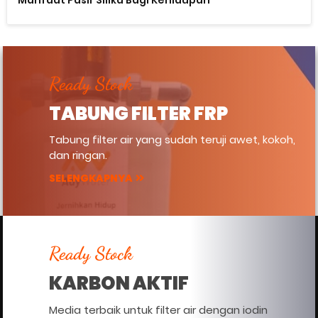
Manfaat Pasir Silika Bagi Kehidupan
Ready Stock
TABUNG FILTER FRP
Tabung filter air yang sudah teruji awet, kokoh,
dan ringan.
SELENGKAPNYA
Ready Stock
KARBON AKTIF
Media terbaik untuk filter air dengan iodin