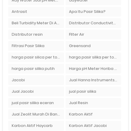
Ady Water Jual pH Meter Murah Bandung
adywater
Antrasit
Apa Itu Pasir Silika?
Beli Turbidity Meter Di Ady Water
Distributor Conductivity Meter Di Surabaya
Distributor resin
FIlter Air
Filtrasi Pasir Silika
Greensand
harga pasir silica per ton per kg
harga pasir silika per ton per kg
harga pasir silika putih
Harga pH Meter Horiba LAQUAact PH110 Di Surabaya
Jacobi
Jual Hanna Instruments HI9124 dan HI9126 Di Balikpapan
Jual Jacobi
jual pasir silika
jual pasir silika eceran
Jual Resin
Jual Zeolit Murah Di Bandung Timur
Karbon Aktif
Karbon Aktif Haycarb
Karbon Aktif Jacobi