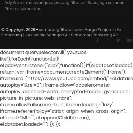
Ady Water melayani jasa pasang filter air. Baca juga susunan
filter air sumur bor.
© Copyright
2026 -
semarangfilterair.com Harga Penjernih Air
Semarang | Jual Media Saringan Air Semarang Penyaring Air
document.querySelectorAll(".youtube-
lite").forEach(function(el){
el.addEventListener("click",function(){ if(el.dataset.loaded)
return; var iframe=document.createElement("iframe");
iframe.src="https://www.youtube.com/embed/"+el.dataset
autoplay=1&rel=0"; iframe.allow="accelerometer;
autoplay; clipboard-write; encrypted-media; gyroscope;
picture-in-picture; web-share";
iframe.allowFullscreen=true; iframe.loading="lazy";
iframe.referrerPolicy="strict-origin-when-cross-origin";
el.innerHTML=""; el.appendChild(iframe);
el.dataset.loaded="1"; }); });