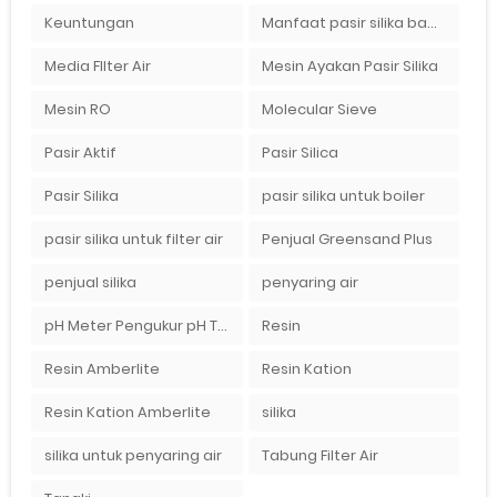
Keuntungan
Manfaat pasir silika bagi kehidupan
Media FIlter Air
Mesin Ayakan Pasir Silika
Mesin RO
Molecular Sieve
Pasir Aktif
Pasir Silica
Pasir Silika
pasir silika untuk boiler
pasir silika untuk filter air
Penjual Greensand Plus
penjual silika
penyaring air
pH Meter Pengukur pH Tanah Ionix pH 10
Resin
Resin Amberlite
Resin Kation
Resin Kation Amberlite
silika
silika untuk penyaring air
Tabung Filter Air