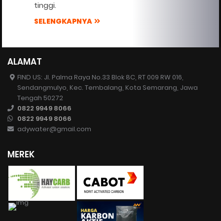
tinggi.
SELENGKAPNYA
ALAMAT
FIND US: Jl. Palma Raya No.33 Blok 8C, RT 009 RW 016,
Sendangmulyo, Kec. Tembalang, Kota Semarang, Jawa
Tengah 50272
0822 9949 8066
0822 9949 8066
adywater@gmail.com
MEREK