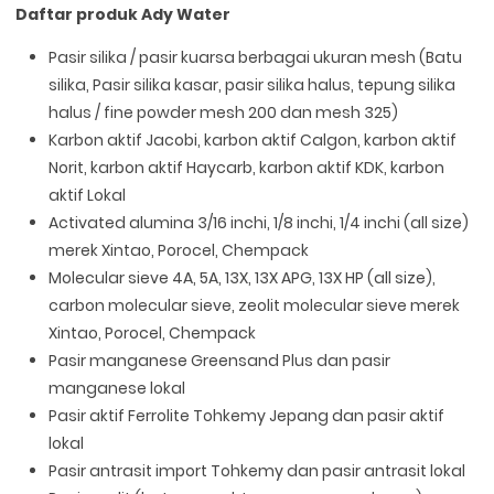
Daftar produk Ady Water
Pasir silika / pasir kuarsa berbagai ukuran mesh (Batu
silika, Pasir silika kasar, pasir silika halus, tepung silika
halus / fine powder mesh 200 dan mesh 325)
Karbon aktif Jacobi, karbon aktif Calgon, karbon aktif
Norit, karbon aktif Haycarb, karbon aktif KDK, karbon
aktif Lokal
Activated alumina 3/16 inchi, 1/8 inchi, 1/4 inchi (all size)
merek Xintao, Porocel, Chempack
Molecular sieve 4A, 5A, 13X, 13X APG, 13X HP (all size),
carbon molecular sieve, zeolit molecular sieve merek
Xintao, Porocel, Chempack
Pasir manganese Greensand Plus dan pasir
manganese lokal
Pasir aktif Ferrolite Tohkemy Jepang dan pasir aktif
lokal
Pasir antrasit import Tohkemy dan pasir antrasit lokal