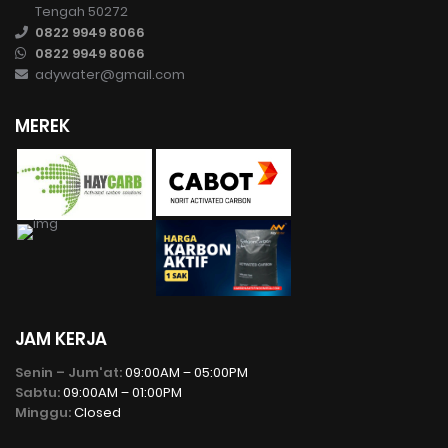
Tengah 50272
0822 9949 8066
0822 9949 8066
adywater@gmail.com
MEREK
JAM KERJA
Senin – Jum'at:
09:00AM – 05:00PM
Sabtu:
09:00AM – 01:00PM
Minggu:
Closed