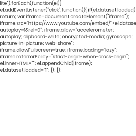
lite").forEach(function(el){
el.addEventListener("click",function(){ if(el.dataset.loaded)
return; var iframe=document.createElement("iframe");
iframe.src="https://www.youtube.com/embed/"+el.dataset
autoplay=1&rel=0"; iframe.allow="accelerometer;
autoplay; clipboard-write; encrypted-media; gyroscope;
picture-in-picture; web-share";
iframe.allowFullscreen=true; iframe.loading="lazy";
iframe.referrerPolicy="strict-origin-when-cross-origin";
el.innerHTML=""; el.appendChild(iframe);
el.dataset.loaded="1"; }); });