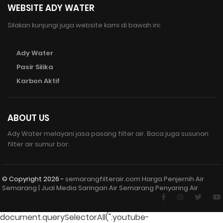
WEBSITE ADY WATER
Silakan kunjungi juga website kami di bawah ini:
Ady Water
Pasir Silika
Karbon Aktif
ABOUT US
Ady Water melayani jasa pasang filter air. Baca juga susunan
filter air sumur bor.
© Copyright
2026 -
semarangfilterair.com Harga Penjernih Air
Semarang | Jual Media Saringan Air Semarang Penyaring Air
document.querySelectorAll(".youtube-