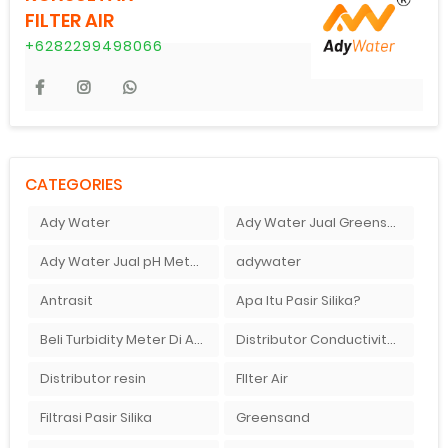
FILTER AIR
+6282299498066
CATEGORIES
Ady Water
Ady Water Jual Greensand plus
Ady Water Jual pH Meter Murah Bandung
adywater
Antrasit
Apa Itu Pasir Silika?
Beli Turbidity Meter Di Ady Water
Distributor Conductivity Meter Di Surabaya
Distributor resin
FIlter Air
Filtrasi Pasir Silika
Greensand