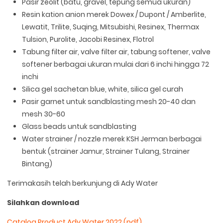
Pasir zeolit (batu, gravel, tepung semua ukuran)
Resin kation anion merek Dowex / Dupont / Amberlite,
Lewatit, Trilite, Suqing, Mitsubishi, Resinex, Thermax
Tulsion, Purolite, Jacobi Resinex, Flotrol
Tabung filter air, valve filter air, tabung softener, valve
softener berbagai ukuran mulai dari 6 inchi hingga 72
inchi
Silica gel sachetan blue, white, silica gel curah
Pasir garnet untuk sandblasting mesh 20-40 dan
mesh 30-60
Glass beads untuk sandblasting
Water strainer / nozzle merek KSH Jerman berbagai
bentuk (strainer Jamur, Strainer Tulang, Strainer
Bintang)
Terimakasih telah berkunjung di Ady Water
Silahkan download
Catalog Product Ady Water 2022 (pdf)