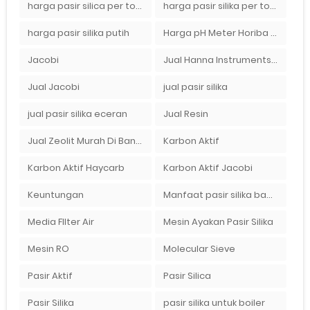
harga pasir silica per ton per kg
harga pasir silika per ton per kg
harga pasir silika putih
Harga pH Meter Horiba LAQUAact PH110 Di Surabaya
Jacobi
Jual Hanna Instruments HI9124 dan HI9126 Di Balikpapan
Jual Jacobi
jual pasir silika
jual pasir silika eceran
Jual Resin
Jual Zeolit Murah Di Bandung Timur
Karbon Aktif
Karbon Aktif Haycarb
Karbon Aktif Jacobi
Keuntungan
Manfaat pasir silika bagi kehidupan
Media FIlter Air
Mesin Ayakan Pasir Silika
Mesin RO
Molecular Sieve
Pasir Aktif
Pasir Silica
Pasir Silika
pasir silika untuk boiler