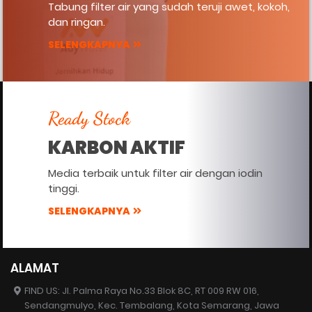
Tabung filter air yang sudah teruji awet, kokoh,
dan ringan.
SELENGKAPNYA
Ready Stock
KARBON AKTIF
Media terbaik untuk filter air dengan iodin
tinggi.
SELENGKAPNYA
ALAMAT
FIND US: Jl. Palma Raya No.33 Blok 8C, RT 009 RW 016,
Sendangmulyo, Kec. Tembalang, Kota Semarang, Jawa