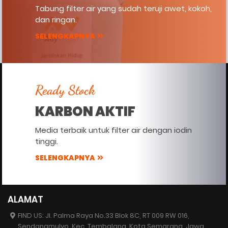
Tabung filter air yang sudah teruji awet, kokoh,
dan ringan.
SELENGKAPNYA
Ready Stock
KARBON AKTIF
Media terbaik untuk filter air dengan iodin
tinggi.
SELENGKAPNYA
ALAMAT
FIND US: Jl. Palma Raya No.33 Blok 8C, RT 009 RW 016,
Sendangmulyo, Kec. Tembalang, Kota Semarang, Jawa