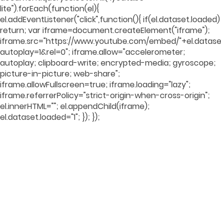
lite").forEach(function(el){
el.addEventListener("click",function(){ if(el.dataset.loaded)
return; var iframe=document.createElement("iframe");
iframe.src="https://www.youtube.com/embed/"+el.dataset
autoplay=1&rel=0"; iframe.allow="accelerometer;
autoplay; clipboard-write; encrypted-media; gyroscope;
picture-in-picture; web-share";
iframe.allowFullscreen=true; iframe.loading="lazy";
iframe.referrerPolicy="strict-origin-when-cross-origin";
el.innerHTML=""; el.appendChild(iframe);
el.dataset.loaded="1"; }); });