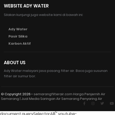
WEBSITE ADY WATER
Silakan kunjungi juga website kami di bawah ini:
Ady Water
Pasir Silika
Karbon Aktif
ABOUT US
Ady Water melayani jasa pasang filter air. Baca juga susunan
filter air sumur bor.
© Copyright
2026 -
semarangfilterair.com Harga Penjernih Air
Semarang | Jual Media Saringan Air Semarang Penyaring Air
document.querySelectorAll(".youtube-