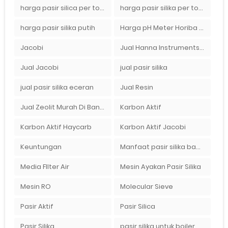
harga pasir silica per ton per kg
harga pasir silika per ton per kg
harga pasir silika putih
Harga pH Meter Horiba LAQUAact PH110 Di Surabaya
Jacobi
Jual Hanna Instruments HI9124 dan HI9126 Di Balikpapan
Jual Jacobi
jual pasir silika
jual pasir silika eceran
Jual Resin
Jual Zeolit Murah Di Bandung Timur
Karbon Aktif
Karbon Aktif Haycarb
Karbon Aktif Jacobi
Keuntungan
Manfaat pasir silika bagi kehidupan
Media FIlter Air
Mesin Ayakan Pasir Silika
Mesin RO
Molecular Sieve
Pasir Aktif
Pasir Silica
Pasir Silika
pasir silika untuk boiler