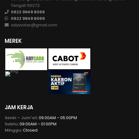
Tengah 50272
0822 9949 8066
0822 9949 8066
adywater@gmail.com
MEREK
JAM KERJA
Senin – Jum'at:
09:00AM – 05:00PM
Sabtu:
09:00AM – 01:00PM
Minggu:
Closed