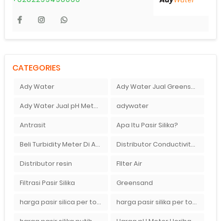
CATEGORIES
Ady Water
Ady Water Jual Greensand plus
Ady Water Jual pH Meter Murah Bandung
adywater
Antrasit
Apa Itu Pasir Silika?
Beli Turbidity Meter Di Ady Water
Distributor Conductivity Meter Di Surabaya
Distributor resin
FIlter Air
Filtrasi Pasir Silika
Greensand
harga pasir silica per ton per kg
harga pasir silika per ton per kg