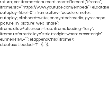
return; var iframe=document.createElement("iframe");
iframe.src="https://www.youtube.com/embed/"+el.dataset
autoplay=1&rel=0"; iframe.allow="accelerometer;
autoplay; clipboard-write; encrypted-media; gyroscope;
picture-in-picture; web-share";
iframe.allowFullscreen=true; iframe.loading="lazy";
iframe.referrerPolicy="strict-origin-when-cross-origin";
el.innerHTML=""; el.appendChild(iframe);
el.dataset.loaded="1"; }); });