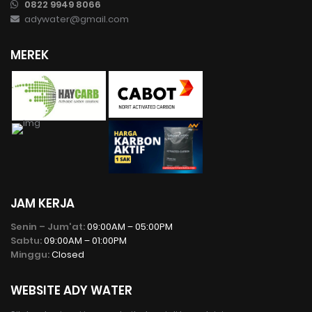
0822 9949 8066
adywater@gmail.com
MEREK
JAM KERJA
Senin – Jum'at:
09:00AM – 05:00PM
Sabtu:
09:00AM – 01:00PM
Minggu:
Closed
WEBSITE ADY WATER