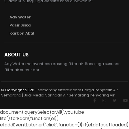
Silakan kunjungi juga website kami di bawah ini:
Ady Water
Pasir Silika
Karbon Aktif
ABOUT US
Ady Water melayani jasa pasang filter air. Baca juga susunan
filter air sumur bor.
© Copyright
2026 -
semarangfilterair.com Harga Penjernih Air
Semarang | Jual Media Saringan Air Semarang Penyaring Air
document.querySelectorAll(".youtube-
lite").forEach(function(el){
el.addEventListener("click",function(){ if(el.dataset.loaded)