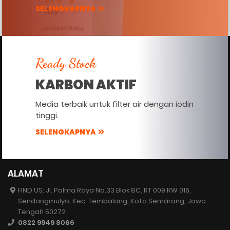
SELENGKAPNYA
Ready Stock
KARBON AKTIF
Media terbaik untuk filter air dengan iodin
tinggi.
SELENGKAPNYA
ALAMAT
FIND US: Jl. Palma Raya No.33 Blok 8C, RT 009 RW 016,
Sendangmulyo, Kec. Tembalang, Kota Semarang, Jawa
Tengah 50272
0822 9949 8066