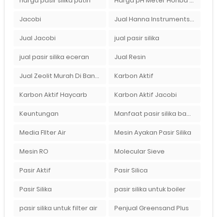
harga pasir silika putih
Harga pH Meter Horiba LAQUAact PH110 Di Surabaya
Jacobi
Jual Hanna Instruments HI9124 dan HI9126 Di Balikpapan
Jual Jacobi
jual pasir silika
jual pasir silika eceran
Jual Resin
Jual Zeolit Murah Di Bandung Timur
Karbon Aktif
Karbon Aktif Haycarb
Karbon Aktif Jacobi
Keuntungan
Manfaat pasir silika bagi kehidupan
Media FIlter Air
Mesin Ayakan Pasir Silika
Mesin RO
Molecular Sieve
Pasir Aktif
Pasir Silica
Pasir Silika
pasir silika untuk boiler
pasir silika untuk filter air
Penjual Greensand Plus