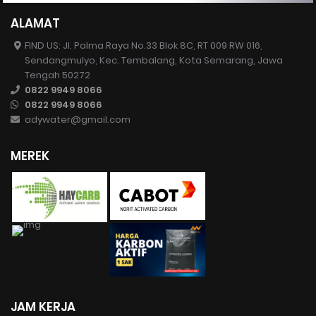
ALAMAT
FIND US: Jl. Palma Raya No.33 Blok 8C, RT 009 RW 016,
Sendangmulyo, Kec. Tembalang, Kota Semarang, Jawa
Tengah 50272
0822 9949 8066
0822 9949 8066
adywater@gmail.com
MEREK
JAM KERJA