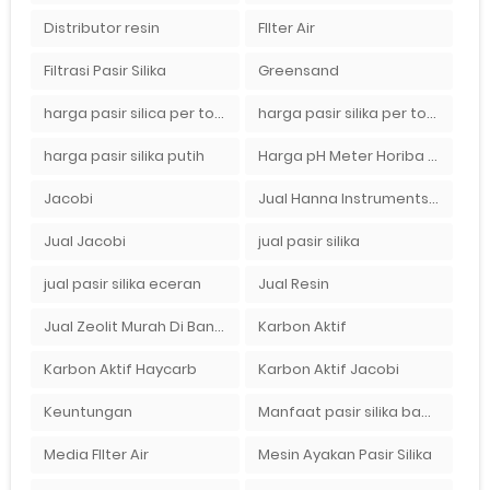
Distributor resin
FIlter Air
Filtrasi Pasir Silika
Greensand
harga pasir silica per ton per kg
harga pasir silika per ton per kg
harga pasir silika putih
Harga pH Meter Horiba LAQUAact PH110 Di Surabaya
Jacobi
Jual Hanna Instruments HI9124 dan HI9126 Di Balikpapan
Jual Jacobi
jual pasir silika
jual pasir silika eceran
Jual Resin
Jual Zeolit Murah Di Bandung Timur
Karbon Aktif
Karbon Aktif Haycarb
Karbon Aktif Jacobi
Keuntungan
Manfaat pasir silika bagi kehidupan
Media FIlter Air
Mesin Ayakan Pasir Silika