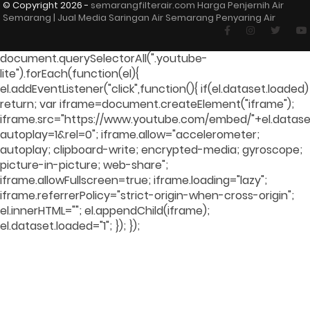
© Copyright
2026 -
semarangfilterair.com Harga Penjernih Air
Semarang | Jual Media Saringan Air Semarang Penyaring Air
document.querySelectorAll(".youtube-
lite").forEach(function(el){
el.addEventListener("click",function(){ if(el.dataset.loaded)
return; var iframe=document.createElement("iframe");
iframe.src="https://www.youtube.com/embed/"+el.dataset
autoplay=1&rel=0"; iframe.allow="accelerometer;
autoplay; clipboard-write; encrypted-media; gyroscope;
picture-in-picture; web-share";
iframe.allowFullscreen=true; iframe.loading="lazy";
iframe.referrerPolicy="strict-origin-when-cross-origin";
el.innerHTML=""; el.appendChild(iframe);
el.dataset.loaded="1"; }); });