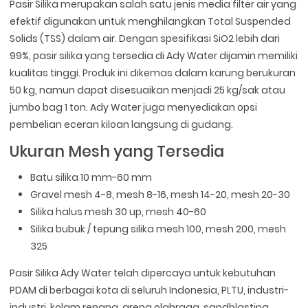
Pasir Silika merupakan salah satu jenis media filter air yang
efektif digunakan untuk menghilangkan Total Suspended
Solids (TSS) dalam air. Dengan spesifikasi SiO2 lebih dari
99%, pasir silika yang tersedia di Ady Water dijamin memiliki
kualitas tinggi. Produk ini dikemas dalam karung berukuran
50 kg, namun dapat disesuaikan menjadi 25 kg/sak atau
jumbo bag 1 ton. Ady Water juga menyediakan opsi
pembelian eceran kiloan langsung di gudang.
Ukuran Mesh yang Tersedia
Batu silika 10 mm-60 mm
Gravel mesh 4-8, mesh 8-16, mesh 14-20, mesh 20-30
Silika halus mesh 30 up, mesh 40-60
Silika bubuk / tepung silika mesh 100, mesh 200, mesh
325
Pasir Silika Ady Water telah dipercaya untuk kebutuhan
PDAM di berbagai kota di seluruh Indonesia, PLTU, industri-
industri, kolam renang, arena olahraga, sandblasting,