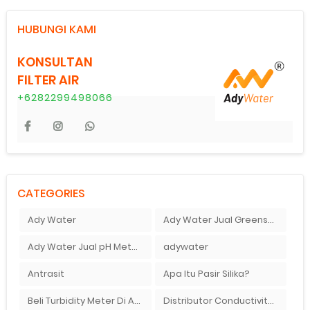
HUBUNGI KAMI
KONSULTAN
FILTER AIR
+6282299498066
CATEGORIES
Ady Water
Ady Water Jual Greensand plus
Ady Water Jual pH Meter Murah Bandung
adywater
Antrasit
Apa Itu Pasir Silika?
Beli Turbidity Meter Di Ady Water
Distributor Conductivity Meter Di Surabaya