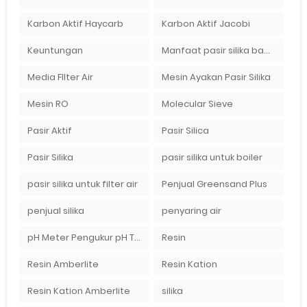
Karbon Aktif Haycarb
Karbon Aktif Jacobi
Keuntungan
Manfaat pasir silika bagi kehidupan
Media FIlter Air
Mesin Ayakan Pasir Silika
Mesin RO
Molecular Sieve
Pasir Aktif
Pasir Silica
Pasir Silika
pasir silika untuk boiler
pasir silika untuk filter air
Penjual Greensand Plus
penjual silika
penyaring air
pH Meter Pengukur pH Tanah Ionix pH 10
Resin
Resin Amberlite
Resin Kation
Resin Kation Amberlite
silika