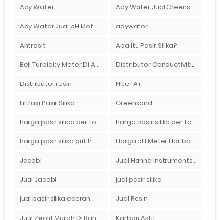
Ady Water
Ady Water Jual Greensand plus
Ady Water Jual pH Meter Murah Bandung
adywater
Antrasit
Apa Itu Pasir Silika?
Beli Turbidity Meter Di Ady Water
Distributor Conductivity Meter Di Surabaya
Distributor resin
FIlter Air
Filtrasi Pasir Silika
Greensand
harga pasir silica per ton per kg
harga pasir silika per ton per kg
harga pasir silika putih
Harga pH Meter Horiba LAQUAact PH110 Di Surabaya
Jacobi
Jual Hanna Instruments HI9124 dan HI9126 Di Balikpapan
Jual Jacobi
jual pasir silika
jual pasir silika eceran
Jual Resin
Jual Zeolit Murah Di Bandung Timur
Karbon Aktif