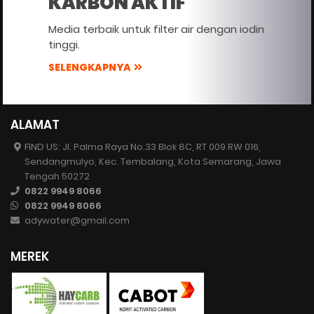
KARBON AKTIF
Media terbaik untuk filter air dengan iodin
tinggi.
SELENGKAPNYA
ALAMAT
FIND US: Jl. Palma Raya No.33 Blok 8C, RT 009 RW 016,
Sendangmulyo, Kec. Tembalang, Kota Semarang, Jawa
Tengah 50272
0822 9949 8066
0822 9949 8066
adywater@gmail.com
MEREK