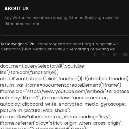
ABOUT US
Ady Water melayani jasa pasang filter air. Baca juga susunan
filter air sumur bor.
© Copyright
2026 -
semarangfilterair.com Harga Penjernih Air
Semarang | Jual Media Saringan Air Semarang Penyaring Air
document.querySelectorAll(".youtube-
lite").forEach(function(el){
el.addEventListener("click",function(){ if(el.dataset.loaded)
return; var iframe=document.createElement("iframe");
iframe.src="https://www.youtube.com/embed/"+el.dataset
autoplay=1&rel=0"; iframe.allow="accelerometer;
autoplay; clipboard-write; encrypted-media; gyroscope;
picture-in-picture; web-share";
iframe.allowFullscreen=true; iframe.loading="lazy";
iframe.referrerPolicy="strict-origin-when-cross-origin";