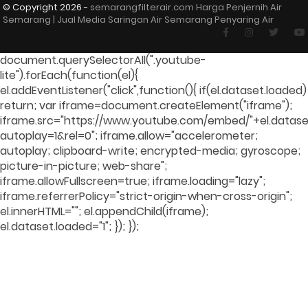
© Copyright
2026 -
semarangfilterair.com Harga Penjernih Air
Semarang | Jual Media Saringan Air Semarang Penyaring Air
document.querySelectorAll(".youtube-
lite").forEach(function(el){
el.addEventListener("click",function(){ if(el.dataset.loaded)
return; var iframe=document.createElement("iframe");
iframe.src="https://www.youtube.com/embed/"+el.dataset
autoplay=1&rel=0"; iframe.allow="accelerometer;
autoplay; clipboard-write; encrypted-media; gyroscope;
picture-in-picture; web-share";
iframe.allowFullscreen=true; iframe.loading="lazy";
iframe.referrerPolicy="strict-origin-when-cross-origin";
el.innerHTML=""; el.appendChild(iframe);
el.dataset.loaded="1"; }); });