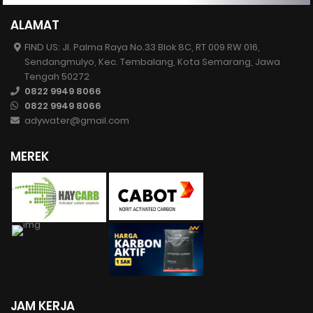
ALAMAT
FIND US: Jl. Palma Raya No.33 Blok 8C, RT 009 RW 016,
Sendangmulyo, Kec. Tembalang, Kota Semarang, Jawa
Tengah 50272
0822 9949 8066
0822 9949 8066
adywater@gmail.com
MEREK
JAM KERJA