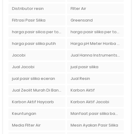
Distributor resin
FIlter Air
Filtrasi Pasir Silika
Greensand
harga pasir silica per ton per kg
harga pasir silika per ton per kg
harga pasir silika putih
Harga pH Meter Horiba LAQUAact PH110 Di Surabaya
Jacobi
Jual Hanna Instruments HI9124 dan HI9126 Di Balikpapan
Jual Jacobi
jual pasir silika
jual pasir silika eceran
Jual Resin
Jual Zeolit Murah Di Bandung Timur
Karbon Aktif
Karbon Aktif Haycarb
Karbon Aktif Jacobi
Keuntungan
Manfaat pasir silika bagi kehidupan
Media FIlter Air
Mesin Ayakan Pasir Silika