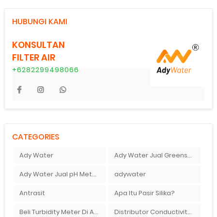
HUBUNGI KAMI
KONSULTAN
FILTER AIR
+6282299498066
CATEGORIES
Ady Water
Ady Water Jual Greensand plus
Ady Water Jual pH Meter Murah Bandung
adywater
Antrasit
Apa Itu Pasir Silika?
Beli Turbidity Meter Di Ady Water
Distributor Conductivity Meter Di Surabaya